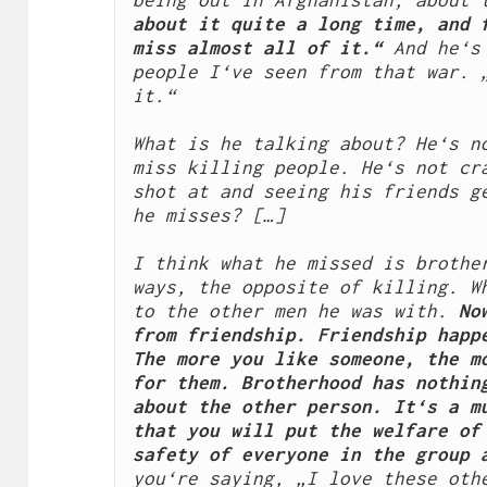
being out in Afghanistan, about 
about it quite a long time, and f
miss almost all of it.“
 And he‘s
people I‘ve seen from that war. „
it.“
What is he talking about? He‘s no
miss killing people. He‘s not cra
shot at and seeing his friends ge
he misses? […]
I think what he missed is brother
ways, the opposite of killing. Wh
to the other men he was with. 
No
from friendship. Friendship happe
The more you like someone, the mo
for them. Brotherhood has nothing
about the other person. It‘s a mu
that you will put the welfare of 
safety of everyone in the group 
you‘re saying, „I love these othe