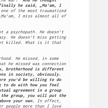
the war?“ 
And he thought 
inally he said, „Ma‘am, I 
 one of the most traumatized 
Ma‘am, I miss almost all of 
t a psychopath. He doesn‘t 
zy. He doesn‘t miss getting 
t killed. What is it that 
hood. He missed, in some 
at he missed was connection 
w, brotherhood is different 
ns in society, obviously. 
re you‘d be willing to do 
 to do with how you feel 
tual agreement in a group 
the group, you will put the 
above your own.
 In effect, 
r people more than I love 